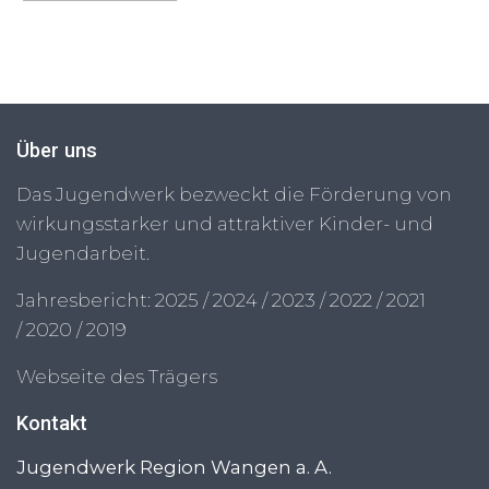
Über uns
Das Jugendwerk bezweckt die Förderung von
wirkungsstarker und attraktiver Kinder- und
Jugendarbeit.
Jahresbericht:
2025
/
2024
/
2023
/
2022
/
2021
/
2020
/
2019
Webseite des Trägers
Kontakt
Jugendwerk Region Wangen a. A.